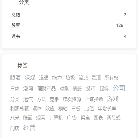
分类
总结
3
股票
128
读书
4
标签
陕煤
酿酒
能力
道通
垃圾
流派
贵酒
所有权
公司
潮流
股市
三体
理财产品
对象
情感
鼠标
游戏
运气
分类
方法
竞争
煤炭资源
上证指数
比值
利润总额
远体
效应
横轴
三板
年增长率
广告
八光
账面
烟蒂
计算机
渠道
图表
两段式
经营
门店